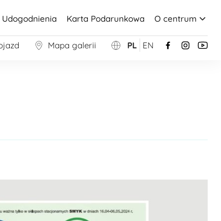
Udogodnienia
Karta Podarunkowa
O centrum
ojazd
Mapa galerii
PL
EN