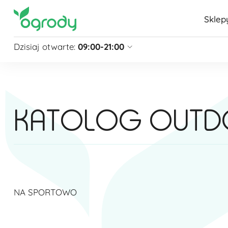
Sklep
Dzisiaj otwarte:
09:00-21:00
Pon - Sb
09:00 - 21:00
Niedziela
zamknięte
Niedziela handlowa
10:00 - 20:00
KATOLOG OUT
zobacz więcej »
NA SPORTOWO​