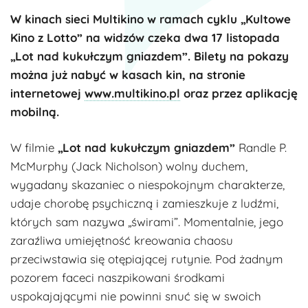
W kinach sieci Multikino w ramach cyklu „Kultowe
Kino z Lotto” na widzów czeka dwa 17 listopada
„Lot nad kukułczym gniazdem”. Bilety na pokazy
można już nabyć w kasach kin, na stronie
internetowej
www.multikino.pl
oraz przez aplikację
mobilną.
W filmie
„Lot nad kukułczym gniazdem”
Randle P.
McMurphy (Jack Nicholson) wolny duchem,
wygadany skazaniec o niespokojnym charakterze,
udaje chorobę psychiczną i zamieszkuje z ludźmi,
których sam nazywa „świrami”. Momentalnie, jego
zaraźliwa umiejętność kreowania chaosu
przeciwstawia się otępiającej rutynie. Pod żadnym
pozorem faceci naszpikowani środkami
uspokajającymi nie powinni snuć się w swoich