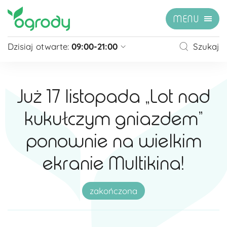
MENU
Dzisiaj otwarte:
09:00-21:00
Szukaj
Pon - Sb
09:00 - 21:00
Niedziela
zamknięte
Już 17 listopada „Lot nad
Niedziela handlowa
10:00 - 20:00
kukułczym gniazdem”
zobacz więcej »
ponownie na wielkim
ekranie Multikina!
zakończona