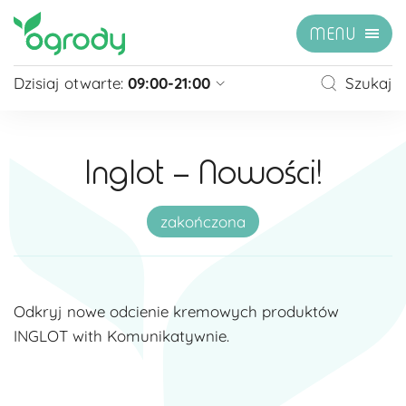
MENU
Dzisiaj otwarte:
09:00-21:00
Szukaj
Pon - Sb
09:00 - 21:00
Niedziela
zamknięte
Inglot – Nowości!
Niedziela handlowa
10:00 - 20:00
zobacz więcej »
zakończona
Odkryj nowe odcienie kremowych produktów
INGLOT with Komunikatywnie.