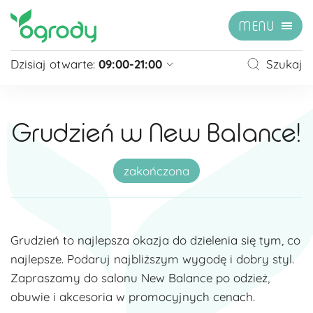
MENU
Dzisiaj otwarte:
09:00-21:00
Szukaj
Pon - Sb
09:00 - 21:00
Niedziela
zamknięte
Grudzień w New Balance!
Niedziela handlowa
10:00 - 20:00
zobacz więcej »
zakończona
Grudzień to najlepsza okazja do dzielenia się tym, co
najlepsze. Podaruj najbliższym wygodę i dobry styl.
Zapraszamy do salonu New Balance po odzież,
obuwie i akcesoria w promocyjnych cenach.