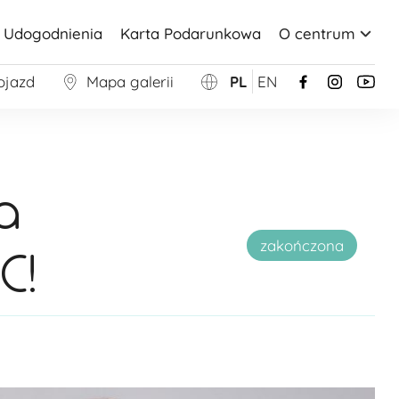
Udogodnienia
Karta Podarunkowa
O centrum
ojazd
Mapa galerii
PL
EN
a
zakończona
C!