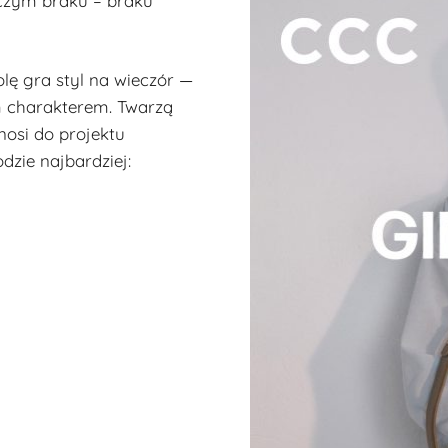
iczym braku – braku
lę gra styl na wieczór —
 charakterem. Twarzą
nosi do projektu
odzie najbardziej: