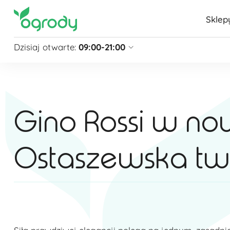
Sklep
Dzisiaj otwarte:
09:00-21:00
Pon - Sb
09:00 - 21:00
Niedziela
zamknięte
Niedziela handlowa
10:00 - 20:00
Gino Rossi w no
zobacz więcej »
Ostaszewska tw