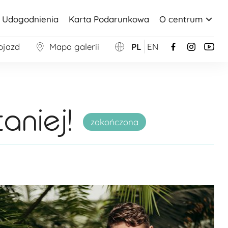
Udogodnienia
Karta Podarunkowa
O centrum
ojazd
Mapa galerii
PL
EN
aniej!
zakończona