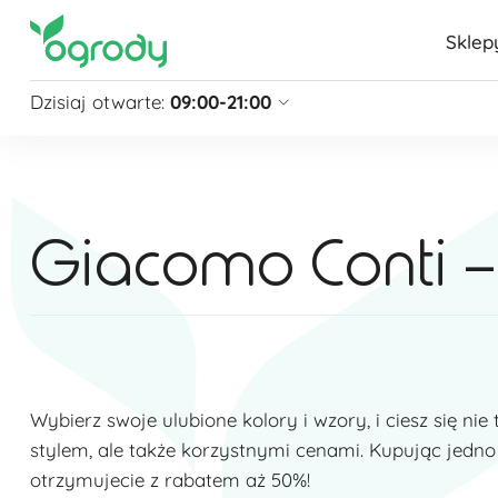
Sklep
Dzisiaj otwarte:
09:00-21:00
Pon - Sb
09:00 - 21:00
Niedziela
zamknięte
Niedziela handlowa
10:00 - 20:00
Giacomo Conti – 
zobacz więcej »
Wybierz swoje ulubione kolory i wzory, i ciesz się ni
stylem, ale także korzystnymi cenami. Kupując jedno 
otrzymujecie z rabatem aż 50%!