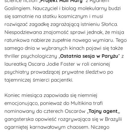
science fiction „
Projekt Hail Mary
” z Ryanem
Goslingiem. Nauczyciel i biolog molekularny budzi
się samotnie na statku kosmicznym i musi
rozwiązać zagadkę zagrażającą istnieniu Słońca.
Niespodziewana znajomość sprawi jednak, że misja
ratunkowa nabierze zupełnie nowego wymiaru. Tego
samego dnia w wybranych kinach pojawi się także
thriller psychologiczny „
Ostatnia sesja w Paryżu
” z
laureatką Oscara Jodie Foster w roli cenionej
psychiatry prowadzącej prywatne śledztwo po
tajemniczej śmierci pacjentki.
Koniec miesiąca zapowiada się niemniej
emocjonująco, ponieważ do Multikina trafi
nominowany do czterech Oscarów „
Tajny agent
„,
gangsterska opowieść rozgrywająca się w Brazylii
ogarniętej karnawałowym chaosem. Niczego