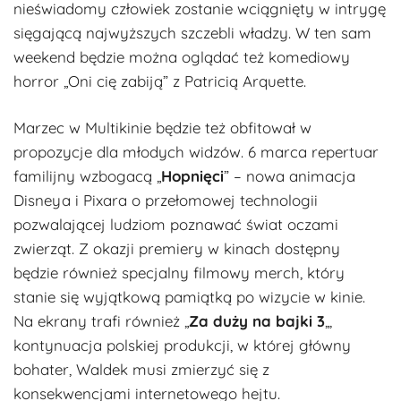
nieświadomy człowiek zostanie wciągnięty w intrygę
sięgającą najwyższych szczebli władzy. W ten sam
weekend będzie można oglądać też komediowy
horror „Oni cię zabiją” z Patricią Arquette.
Marzec w Multikinie będzie też obfitował w
propozycje dla młodych widzów. 6 marca repertuar
familijny wzbogacą „
Hopnięci
” – nowa animacja
Disneya i Pixara o przełomowej technologii
pozwalającej ludziom poznawać świat oczami
zwierząt. Z okazji premiery w kinach dostępny
będzie również specjalny filmowy merch, który
stanie się wyjątkową pamiątką po wizycie w kinie.
Na ekrany trafi również „
Za duży na bajki 3
„,
kontynuacja polskiej produkcji, w której główny
bohater, Waldek musi zmierzyć się z
konsekwencjami internetowego hejtu.