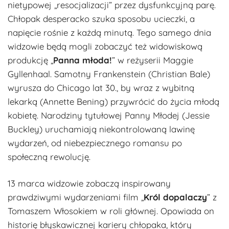
nietypowej „resocjalizacji” przez dysfunkcyjną parę.
Chłopak desperacko szuka sposobu ucieczki, a
napięcie rośnie z każdą minutą. Tego samego dnia
widzowie będą mogli zobaczyć też widowiskową
produkcję „
Panna młoda!
” w reżyserii Maggie
Gyllenhaal. Samotny Frankenstein (Christian Bale)
wyrusza do Chicago lat 30., by wraz z wybitną
lekarką (Annette Bening) przywrócić do życia młodą
kobietę. Narodziny tytułowej Panny Młodej (Jessie
Buckley) uruchamiają niekontrolowaną lawinę
wydarzeń, od niebezpiecznego romansu po
społeczną rewolucję.
13 marca widzowie zobaczą inspirowany
prawdziwymi wydarzeniami film „
Król dopalaczy
” z
Tomaszem Włosokiem w roli głównej. Opowiada on
historię błyskawicznej kariery chłopaka, który