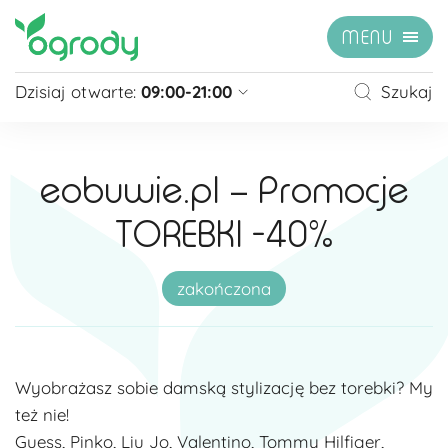
MENU
Dzisiaj otwarte:
09:00-21:00
Szukaj
Pon - Sb
09:00 - 21:00
Niedziela
zamknięte
eobuwie.pl – Promocje
Niedziela handlowa
10:00 - 20:00
TOREBKI -40%
zobacz więcej »
zakończona
Wyobrażasz sobie damską stylizację bez torebki? My
też nie!
Guess, Pinko, Liu Jo, Valentino, Tommy Hilfiger,