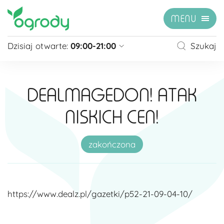
MENU
Dzisiaj otwarte:
09:00-21:00
Szukaj
Pon - Sb
09:00 - 21:00
Niedziela
zamknięte
DEALMAGEDON! ATAK
Niedziela handlowa
10:00 - 20:00
NISKICH CEN!
zobacz więcej »
zakończona
https://www.dealz.pl/gazetki/p52-21-09-04-10/