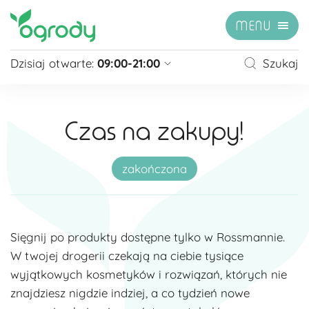
MENU
Dzisiaj otwarte:
09:00-21:00
Szukaj
Pon - Sb
09:00 - 21:00
Niedziela
zamknięte
Czas na zakupy!
Niedziela handlowa
10:00 - 20:00
zobacz więcej »
zakończona
Sięgnij po produkty dostępne tylko w Rossmannie.
W twojej drogerii czekają na ciebie tysiące
wyjątkowych kosmetyków i rozwiązań, których nie
znajdziesz nigdzie indziej, a co tydzień nowe