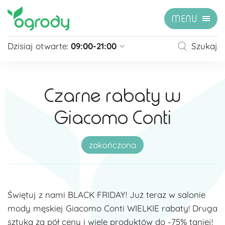
MENU
Dzisiaj otwarte:
09:00-21:00
Szukaj
Pon - Sb
09:00 - 21:00
Niedziela
zamknięte
Czarne rabaty w
Niedziela handlowa
10:00 - 20:00
Giacomo Conti
zobacz więcej »
zakończona
Świętuj z nami BLACK FRIDAY! Już teraz w salonie
mody męskiej Giacomo Conti WIELKIE rabaty! Druga
sztuka za pół ceny i wiele produktów do -75% taniej!