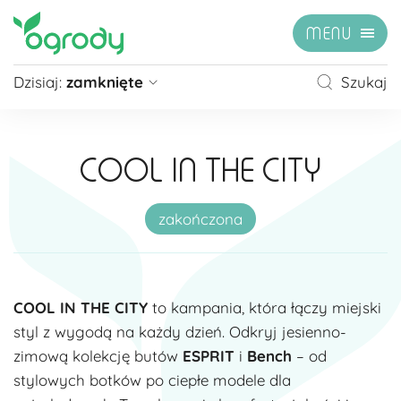
MENU
Dzisiaj:
zamknięte
Szukaj
Pon - Sb
09:00 - 21:00
Niedziela
zamknięte
COOL IN THE CITY
Niedziela handlowa
10:00 - 20:00
zobacz więcej »
zakończona
COOL IN THE CITY
to kampania, która łączy miejski
styl z wygodą na każdy dzień. Odkryj jesienno-
zimową kolekcję butów
ESPRIT
i
Bench
– od
stylowych botków po ciepłe modele dla