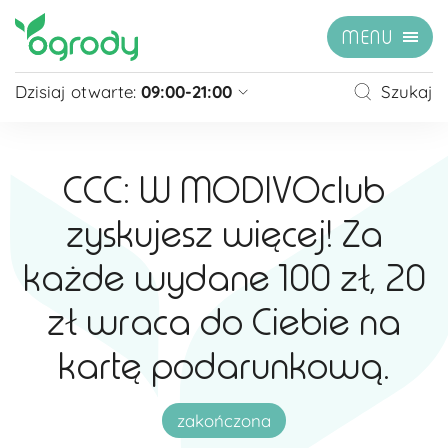
MENU
Dzisiaj otwarte:
09:00-21:00
Szukaj
Pon - Sb
09:00 - 21:00
Niedziela
zamknięte
CCC: W MODIVOclub
Niedziela handlowa
10:00 - 20:00
zyskujesz więcej! Za
zobacz więcej »
każde wydane 100 zł, 20
zł wraca do Ciebie na
kartę podarunkową.
zakończona