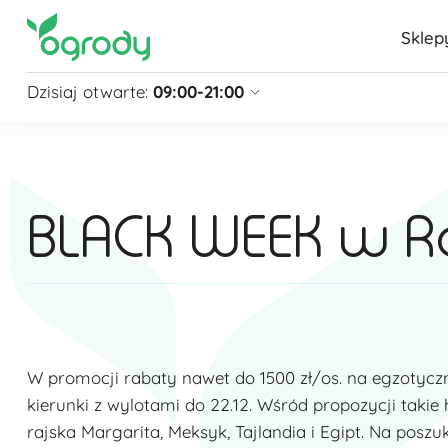
Sklep
Dzisiaj otwarte:
09:00-21:00
Pon - Sb
09:00 - 21:00
Niedziela
zamknięte
Niedziela handlowa
10:00 - 20:00
BLACK WEEK w Ra
zobacz więcej »
W promocji rabaty nawet do 1500 zł/os. na egzotyczne 
kierunki z wylotami do 22.12. Wśród propozycji takie 
rajska Margarita, Meksyk, Tajlandia i Egipt. Na poszu