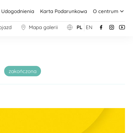
Udogodnienia
Karta Podarunkowa
O centrum
ojazd
Mapa galerii
PL
EN
zakończona