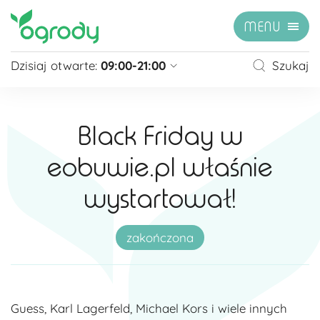
MENU
Dzisiaj otwarte:
09:00-21:00
Szukaj
Pon - Sb
09:00 - 21:00
Niedziela
zamknięte
Black Friday w
Niedziela handlowa
10:00 - 20:00
eobuwie.pl właśnie
zobacz więcej »
wystartował!
zakończona
Guess, Karl Lagerfeld, Michael Kors i wiele innych