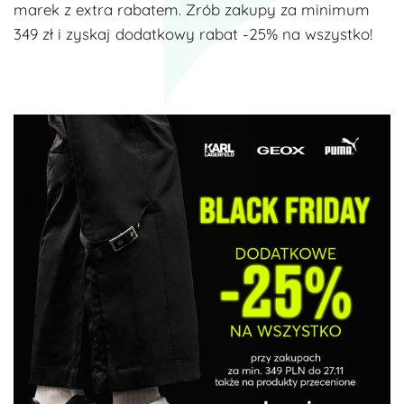
marek z extra rabatem. Zrób zakupy za minimum
349 zł i zyskaj dodatkowy rabat -25% na wszystko!