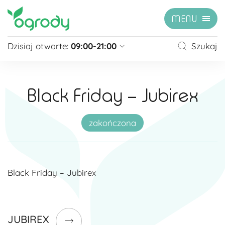
MENU
Dzisiaj otwarte:
09:00-21:00
Szukaj
Pon - Sb
09:00 - 21:00
Niedziela
zamknięte
Black Friday – Jubirex
Niedziela handlowa
10:00 - 20:00
zobacz więcej »
zakończona
Black Friday – Jubirex
JUBIREX