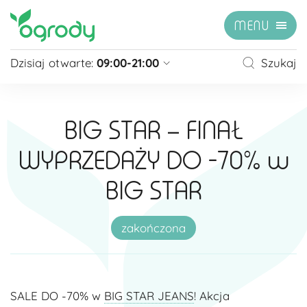
MENU
Dzisiaj otwarte:
09:00-21:00
Szukaj
Pon - Sb
09:00 - 21:00
Niedziela
zamknięte
BIG STAR – FINAŁ
Niedziela handlowa
10:00 - 20:00
WYPRZEDAŻY DO -70% w
zobacz więcej »
BIG STAR
zakończona
SALE DO -70% w
BIG STAR JEANS
! Akcja