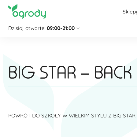
Sklep
Dzisiaj otwarte:
09:00-21:00
Pon - Sb
09:00 - 21:00
Niedziela
zamknięte
Niedziela handlowa
10:00 - 20:00
BIG STAR – BACK
zobacz więcej »
POWRÓT DO SZKOŁY W WIELKIM STYLU Z
BIG STAR