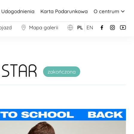
Udogodnienia
Karta Podarunkowa
O centrum
ojazd
Mapa galerii
PL
EN
 STAR
zakończona