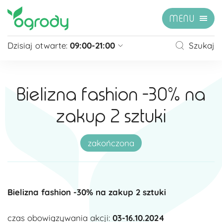
MENU
Dzisiaj otwarte:
09:00-21:00
Szukaj
Pon - Sb
09:00 - 21:00
Niedziela
zamknięte
Bielizna fashion -30% na
Niedziela handlowa
10:00 - 20:00
zakup 2 sztuki
zobacz więcej »
zakończona
Bielizna fashion -30% na zakup 2 sztuki
czas obowiązywania akcji:
03-16.10.2024