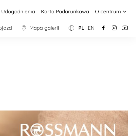
Udogodnienia
Karta Podarunkowa
O centrum
ojazd
Mapa galerii
PL
EN