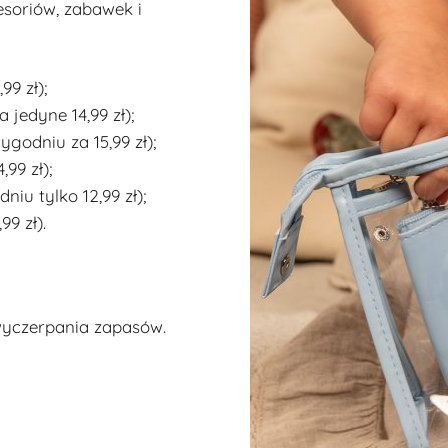
esoriów, zabawek i
9 zł);
 jedyne 14,99 zł);
odniu za 15,99 zł);
99 zł);
iu tylko 12,99 zł);
9 zł).
wyczerpania zapasów.