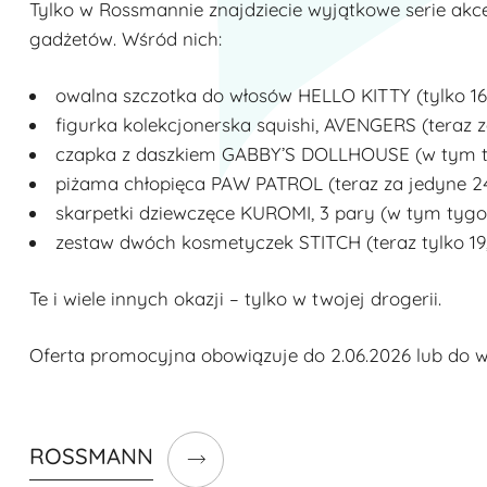
Tylko w Rossmannie znajdziecie wyjątkowe serie akc
gadżetów. Wśród nich:
owalna szczotka do włosów HELLO KITTY (tylko 16,9
figurka kolekcjonerska squishi, AVENGERS (teraz za
czapka z daszkiem
GABBY’S DOLLHOUSE (w tym tyg
piżama chłopięca PAW PATROL (teraz za jedyne 24,
skarpetki dziewczęce KUROMI, 3 pary (w tym tygodn
zestaw dwóch kosmetyczek STITCH (teraz tylko 19,9
Te i wiele innych okazji – tylko w twojej drogerii.
Oferta promocyjna obowiązuje do 2.06.2026 lub do 
ROSSMANN