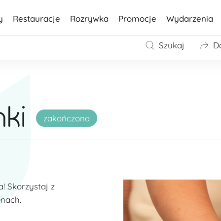
y
Restauracje
Rozrywka
Promocje
Wydarzenia
Szukaj
D
ki
zakończona
! Skorzystaj z
enach.