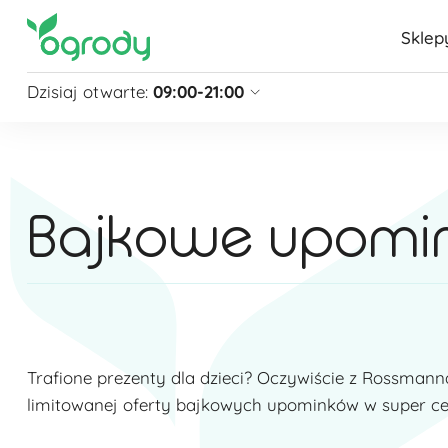
Sklep
Dzisiaj otwarte:
09:00-21:00
Pon - Sb
09:00 - 21:00
Niedziela
zamknięte
Niedziela handlowa
10:00 - 20:00
Bajkowe upomin
zobacz więcej »
Trafione prezenty dla dzieci? Oczywiście z Rossmanna
limitowanej oferty bajkowych upominków w super c