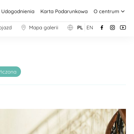
Udogodnienia
Karta Podarunkowa
O centrum
ojazd
Mapa galerii
PL
EN
ńczona