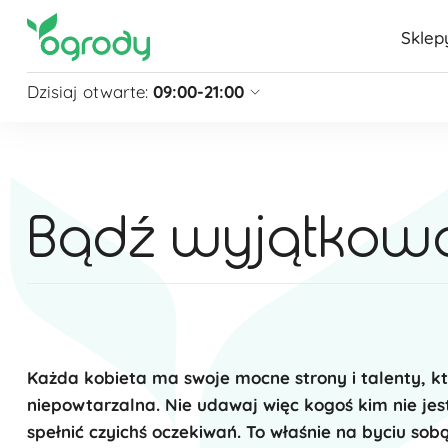
Sklep
Dzisiaj otwarte:
09:00-21:00
Pon - Sb
09:00 - 21:00
Niedziela
zamknięte
Niedziela handlowa
10:00 - 20:00
Bądź wyjątkowa
zobacz więcej »
Każda kobieta ma swoje mocne strony i talenty, któ
niepowtarzalna. Nie udawaj więc kogoś kim nie jeste
spełnić czyichś oczekiwań. To właśnie na byciu sob