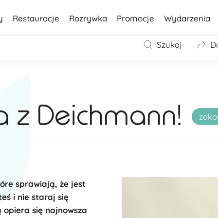
y
Restauracje
Rozrywka
Promocje
Wydarzenia
Szukaj
D
 z Deichmann!
zako
re sprawiają, że jest
ś i nie staraj się
ą opiera się najnowsza