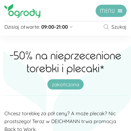
MENU
Dzisiaj otwarte:
09:00-21:00
Szukaj
Pon - Sb
09:00 - 21:00
Niedziela
zamknięte
-50% na nieprzecenione
Niedziela handlowa
10:00 - 20:00
torebki i plecaki*
zobacz więcej »
zakończona
Chcesz torebkę za pół ceny? A może plecak? Nic
prostszego! Teraz w DEICHMANN trwa promocja
Back to Work.