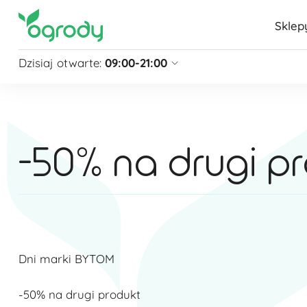
Sklep
Dzisiaj otwarte:
09:00-21:00
Pon - Sb
09:00 - 21:00
Niedziela
zamknięte
Niedziela handlowa
10:00 - 20:00
-50% na drugi p
zobacz więcej »
Dni marki BYTOM
-50% na drugi produkt