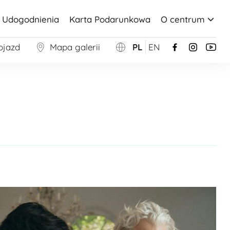
Udogodnienia
Karta Podarunkowa
O centrum
ojazd
Mapa galerii
PL
EN