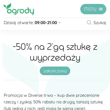
MENU
Dzisiaj otwarte:
09:00-21:00
Szukaj
Pon - Sb
09:00 - 21:00
Niedziela
zamknięte
-50% na 2’gą sztukę z
Niedziela handlowa
10:00 - 20:00
wyprzedaży
zobacz więcej »
zakończona
Promocja w Diverse trwa – kup dwie przecenione
rzeczy i zyskaj 50% rabatu na drugą, tańszą sztukę
(lub jedną z nich, jeśli mają tę samą cenę).