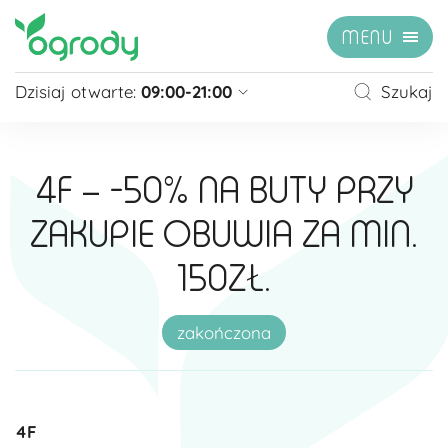
MENU
Dzisiaj otwarte:
09:00-21:00
Szukaj
Pon - Sb
09:00 - 21:00
Niedziela
zamknięte
4F – -50% NA BUTY PRZY
Niedziela handlowa
10:00 - 20:00
ZAKUPIE OBUWIA ZA MIN.
zobacz więcej »
150ZŁ.
zakończona
4F