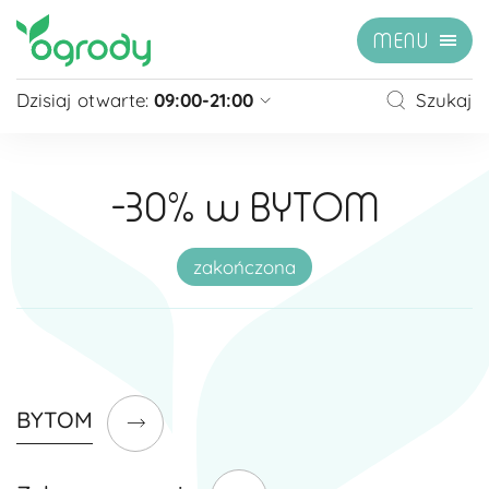
MENU
Dzisiaj otwarte:
09:00-21:00
Szukaj
Pon - Sb
09:00 - 21:00
Niedziela
zamknięte
-30% w BYTOM
Niedziela handlowa
10:00 - 20:00
zobacz więcej »
zakończona
BYTOM