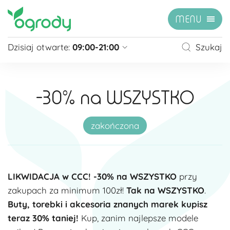
MENU
Dzisiaj otwarte:
09:00-21:00
Szukaj
Pon - Sb
09:00 - 21:00
Niedziela
zamknięte
-30% na WSZYSTKO
Niedziela handlowa
10:00 - 20:00
zobacz więcej »
zakończona
LIKWIDACJA w CCC! -30% na WSZYSTKO
przy
zakupach za minimum 100zł!
Tak na WSZYSTKO
.
Buty, torebki i akcesoria znanych marek kupisz
teraz 30% taniej!
Kup, zanim najlepsze modele