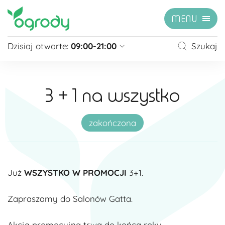
MENU
Dzisiaj otwarte:
09:00-21:00
Szukaj
Pon - Sb
09:00 - 21:00
Niedziela
zamknięte
3 + 1 na wszystko
Niedziela handlowa
10:00 - 20:00
zobacz więcej »
zakończona
Już
WSZYSTKO W PROMOCJI
3+1.
Zapraszamy do Salonów Gatta.
Akcja promocyjna trwa do końca roku.