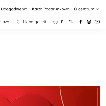
Udogodnienia
Karta Podarunkowa
O centrum
ojazd
Mapa galerii
PL
EN