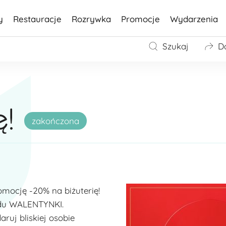
y
Restauracje
Rozrywka
Promocje
Wydarzenia
Szukaj
D
ę!
zakończona
mocję -20% na biżuterię!
kodu WALENTYNKI.
aruj bliskiej osobie