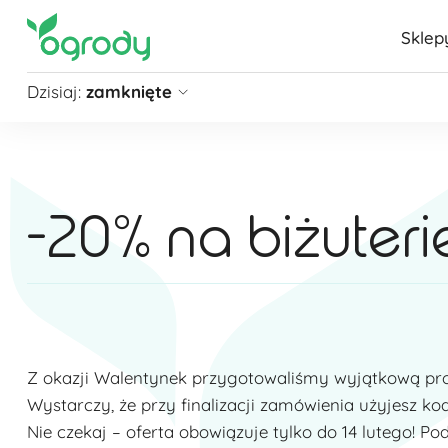
Sklep
Dzisiaj:
zamknięte
Pon - Sb
09:00 - 21:00
Niedziela
zamknięte
Niedziela handlowa
10:00 - 20:00
-20% na biżuteri
zobacz więcej »
Z okazji Walentynek przygotowaliśmy wyjątkową pro
Wystarczy, że przy finalizacji zamówienia użyjesz 
Nie czekaj – oferta obowiązuje tylko do 14 lutego! Pod