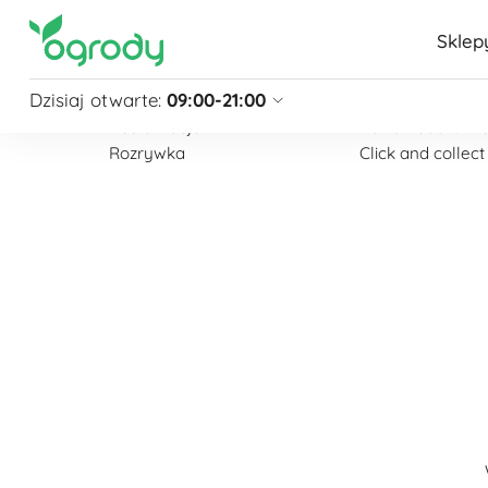
Sklep
Na skróty
Udogodnienia
Dzisiaj otwarte:
09:00-21:00
Sklepy
Udogodnienia
Restauracje
Karta Podarunk
Rozrywka
Click and collect
Pon - Sb
09:00 - 21:00
Niedziela
zamknięte
Niedziela handlowa
10:00 - 20:00
zobacz więcej »