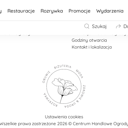
y
Restauracje
Rozrywka
Promocje
Wydarzenia
Galeria Ogrody
Szukaj
D
Mapa Galerii Ogrody
owa CH Ogrody
Promocje w Galerii Ogrody
Godziny otwarcia
Kontakt i lokalizacja
Ustawienia cookies
Wszelkie prawa zastrzeżone 2026 © Centrum Handlowe Ogrod