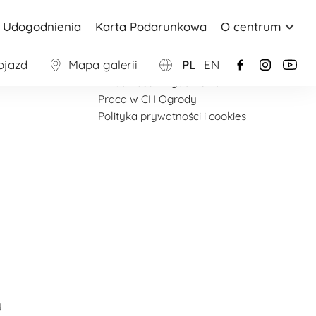
Udogodnienia
Karta Podarunkowa
O centrum
Więcej
ojazd
Mapa galerii
PL
EN
Strona główna
Aktualności i wydarzenia
Praca w CH Ogrody
Polityka prywatności i cookies
y