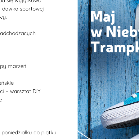
da się wyjątkowo
na dawka sportowej
wy.
nadchodzących
mapy marzeń
eńskie
ci – warsztat DIY
e
 poniedziałku do piątku