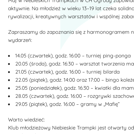
Maj w Niebieskich Trampkach w CH Ogrody zapowia
aktywnie. Na młodzież w wieku 13–19 lat czeka solid
rywalizacji, kreatywnych warsztatów i wspólnej zaba
Zapraszamy do zapoznania się z harmonogramem 
wydarzeń:
14.05 (czwartek), godz. 16:00 – turniej ping-ponga
20.05 (środa), godz. 16:30 – warsztat tworzenia 
21.05 (czwartek), godz. 16:00 – turniej bilarda
22.05 (piątek), godz. 14:00 oraz 17:00 – bingo koleż
25.05 (poniedziałek), godz. 16:30 – kwiatki dla mam
28.05 (czwartek), godz. 16:00 – rozgrywki szachow
29.05 (piątek), godz. 16:00 – gramy w „Mafię”
Warto wiedzieć:
Klub młodzieżowy Niebieskie Trampki jest otwarty od