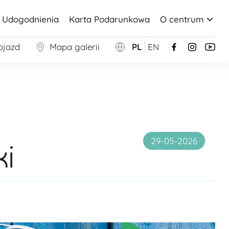
Udogodnienia
Karta Podarunkowa
O centrum
ojazd
Mapa galerii
PL
EN
29-05-2026
i