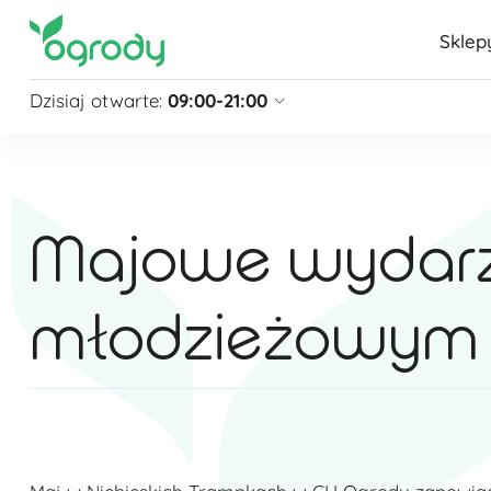
Sklep
Dzisiaj otwarte:
09:00-21:00
Pon - Sb
09:00 - 21:00
Niedziela
zamknięte
Niedziela handlowa
10:00 - 20:00
Majowe wydarze
zobacz więcej »
młodzieżowym N