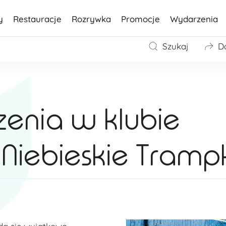
y
Restauracje
Rozrywka
Promocje
Wydarzenia
Szukaj
D
nia w klubie
iebieskie Trampk