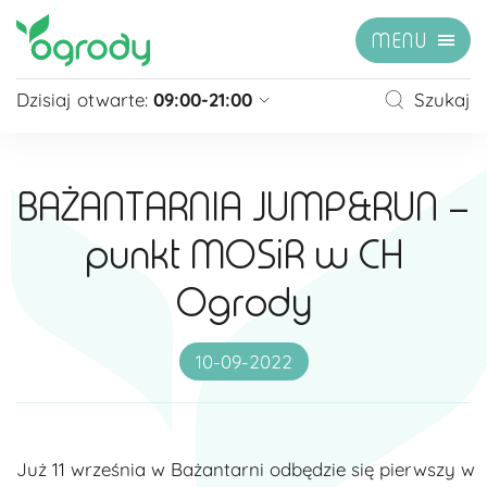
MENU
Dzisiaj otwarte:
09:00-21:00
Szukaj
Pon - Sb
09:00 - 21:00
Niedziela
zamknięte
BAŻANTARNIA JUMP&RUN –
Niedziela handlowa
10:00 - 20:00
punkt MOSiR w CH
zobacz więcej »
Ogrody
10-09-2022
Już 11 września w Bażantarni odbędzie się pierwszy w