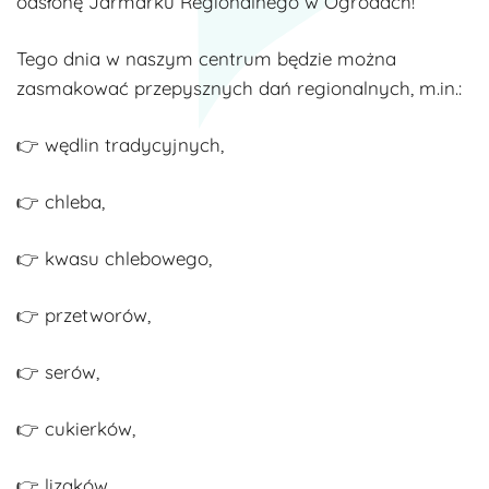
odsłonę Jarmarku Regionalnego w Ogrodach!
Tego dnia w naszym centrum będzie można
zasmakować przepysznych dań regionalnych, m.in.:
👉 wędlin tradycyjnych,
👉 chleba,
👉 kwasu chlebowego,
👉 przetworów,
👉 serów,
👉 cukierków,
👉 lizaków,