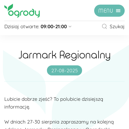
MENU
Dzisiaj otwarte:
09:00-21:00
Szukaj
Pon - Sb
09:00 - 21:00
Niedziela
zamknięte
Jarmark Regionalny
Niedziela handlowa
10:00 - 20:00
zobacz więcej »
27-08-2025
Lubicie dobrze zjeść? To polubicie dzisiejszą
informację.
W dniach 27-30 sierpnia zapraszamy na kolejną