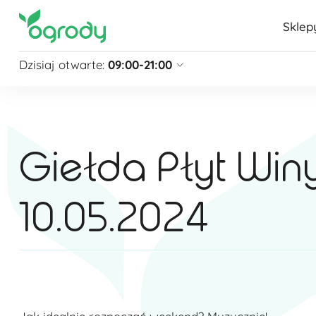
Sklep
Dzisiaj otwarte:
09:00-21:00
Pon - Sb
09:00 - 21:00
Niedziela
zamknięte
Niedziela handlowa
10:00 - 20:00
Giełda Płyt Wi
zobacz więcej »
10.05.2024