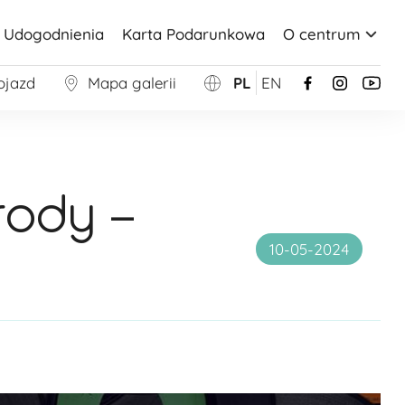
Udogodnienia
Karta Podarunkowa
O centrum
ojazd
Mapa galerii
PL
EN
rody –
10-05-2024