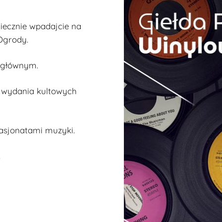
niecznie wpadajcie na
Ogrody.
u głównym.
e wydania kultowych
asjonatami muzyki.
.