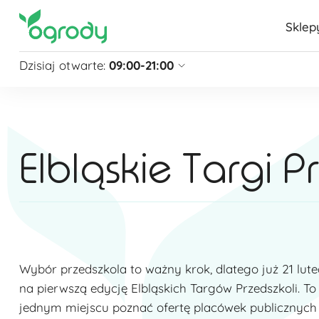
Sklep
Dzisiaj otwarte:
09:00-21:00
Pon - Sb
09:00 - 21:00
Niedziela
zamknięte
Niedziela handlowa
10:00 - 20:00
Elbląskie Targi 
zobacz więcej »
Wybór przedszkola to ważny krok, dlatego już 21 lu
na pierwszą edycję Elbląskich Targów Przedszkoli. T
jednym miejscu poznać ofertę placówek publicznych 