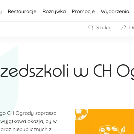
y
Restauracje
Rozrywka
Promocje
Wydarzenia
Szukaj
D
Przedszkoli w CH 
tego CH Ogrody zaprasza
o wyjątkowa okazja, by w
oraz niepublicznych z