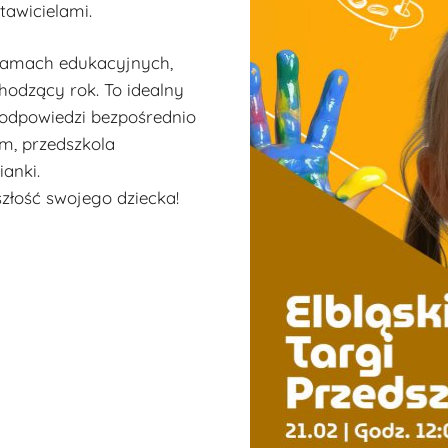
tawicielami.
gramach edukacyjnych,
hodzący rok. To idealny
 odpowiedzi bezpośrednio
m, przedszkola
anki.
szłość swojego dziecka!