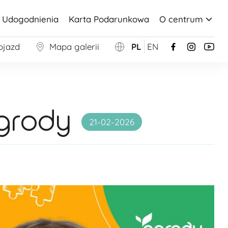
Udogodnienia
Karta Podarunkowa
O centrum
ojazd
Mapa galerii
PL
EN
Ogrody
21-02-2026