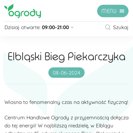
MENU
Dzisiaj otwarte:
09:00-21:00
Szukaj
Pon - Sb
09:00 - 21:00
Niedziela
zamknięte
Elbląski Bieg Piekarczyka
Niedziela handlowa
10:00 - 20:00
zobacz więcej »
08-06-2024
Wiosna to fenomenalny czas na aktywność fizyczną!
Centrum Handlowe Ogrody z przyjemnością dołącza
do tej energii! W najbliższą niedzielę, w Elblągu