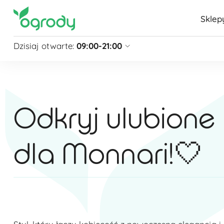
Sklep
Dzisiaj otwarte:
09:00-21:00
Pon - Sb
09:00 - 21:00
Niedziela
zamknięte
Niedziela handlowa
10:00 - 20:00
Odkryj ulubione
zobacz więcej »
dla Monnari!🤍