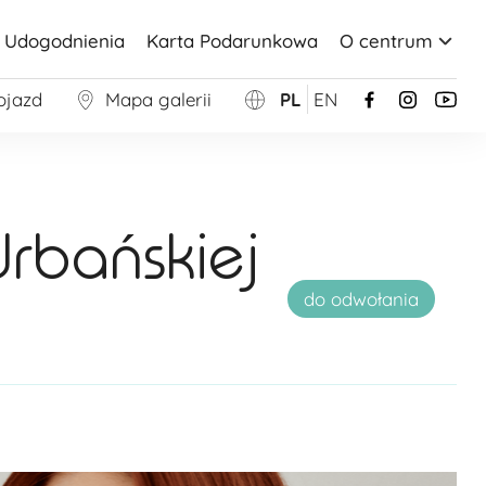
Udogodnienia
Karta Podarunkowa
O centrum
ojazd
Mapa galerii
PL
EN
rbańskiej
do odwołania