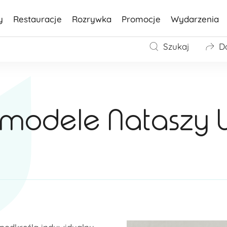
y
Restauracje
Rozrywka
Promocje
Wydarzenia
Szukaj
D
 modele Nataszy U