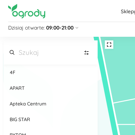
Sklep
Dzisiaj otwarte:
09:00-21:00
Pon - Sb
09:00 - 21:00
Niedziela
zamknięte
Niedziela handlowa
10:00 - 20:00
zobacz więcej »
4F
BZ
Biżuteria, zegarki
(9)
APART
DZ
Dom, zwierzęta
(6)
Apteka Centrum
D
Dzieci
(7)
BIG STAR
E
Elektronika
(10)